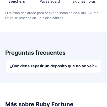
vouchers
Paysafecard
algunas horas
El mínimo declarado para activar el bono es de 5.000 CLP; el
retiro se procesa en 1 a 7 días hábiles.
Preguntas frecuentes
¿Conviene repetir un depósito que no se ve?
Más sobre Ruby Fortune