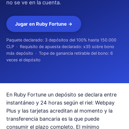
no se ve en la cuenta.
Jugar en Ruby Fortune →
Paquete declarado: 3 depósitos del 100% hasta 150.000
CLP · Requisito de apuesta declarado: x35 sobre bono
más depósito · Tope de ganancia retirable del bono: 6
veces el depósito
En Ruby Fortune un depósito se declara entre
instantáneo y 24 horas según el riel: Webpay
Plus y las tarjetas acreditan al momento y la
transferencia bancaria es la que puede
consumir el plazo completo. El mínimo