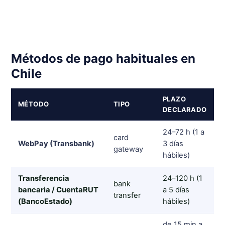
Métodos de pago habituales en
Chile
PLAZO
MÉTODO
TIPO
DECLARADO
24–72 h (1 a
card
WebPay (Transbank)
3 días
gateway
hábiles)
Transferencia
24–120 h (1
bank
bancaria / CuentaRUT
a 5 días
transfer
(BancoEstado)
hábiles)
de 15 min a