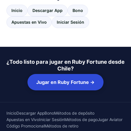
Inicio
Descargar App
Bono
Apuestas en Vivo
Iniciar Sesión
¿Todo listo para jugar en Ruby Fortune desde
Chile?
Jugar en Ruby Fortune →
Inicio
Descargar App
Bono
Métodos de depósito
Apuestas en Vivo
Iniciar Sesión
Métodos de pago
Jugar Aviator
Código Promocional
Métodos de retiro