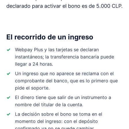
declarado para activar el bono es de 5.000 CLP.
El recorrido de un ingreso
Webpay Plus y las tarjetas se declaran
instantáneos; la transferencia bancaria puede
llegar a 24 horas.
Un ingreso que no aparece se reclama con el
comprobante del banco, que es lo primero que
pide el soporte.
El dinero tiene que salir de un instrumento a
nombre del titular de la cuenta.
La decisión sobre el bono se toma en el
momento del ingreso: con el depósito
confirmado ya no se puede cambiar.