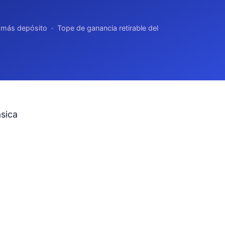
más depósito · Tope de ganancia retirable del
ásica