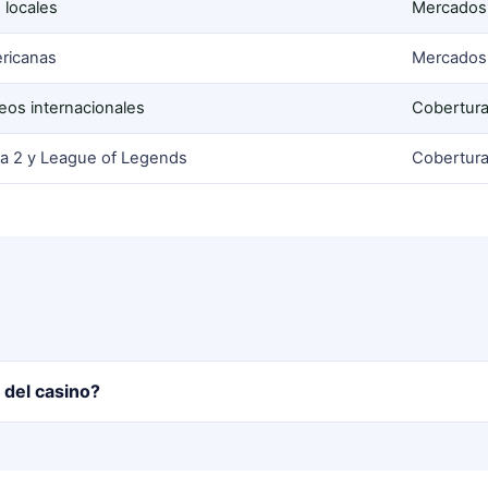
 locales
Mercados 
ricanas
Mercados 
eos internacionales
Cobertura
ta 2 y League of Legends
Cobertura
 del casino?