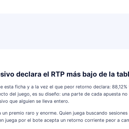
sivo declara el RTP más bajo de la tab
 esta ficha y a la vez el que peor retorno declara: 88,12% 
o del juego, es su diseño: una parte de cada apuesta no v
ivo que alguien se lleva entero.
 un premio raro y enorme. Quien juega buscando sesiones
en juega por el bote acepta un retorno corriente peor a ca