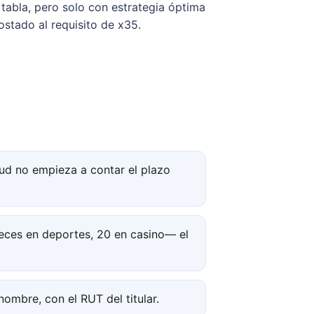
a tabla, pero solo con estrategia óptima
stado al requisito de x35.
itud no empieza a contar el plazo
eces en deportes, 20 en casino— el
nombre, con el RUT del titular.