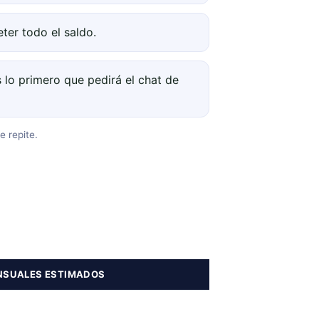
ter todo el saldo.
 lo primero que pedirá el chat de
e repite.
NSUALES ESTIMADOS