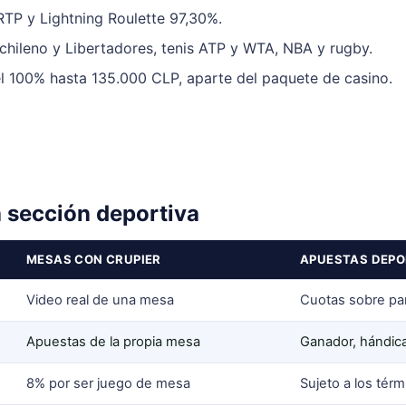
RTP y Lightning Roulette 97,30%.
chileno y Libertadores, tenis ATP y WTA, NBA y rugby.
l 100% hasta 135.000 CLP, aparte del paquete de casino.
a sección deportiva
MESAS CON CRUPIER
APUESTAS DEPO
Video real de una mesa
Cuotas sobre par
Apuestas de la propia mesa
Ganador, hándica
8% por ser juego de mesa
Sujeto a los tér