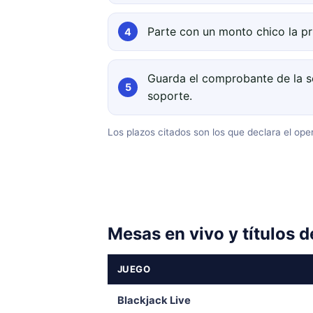
Parte con un monto chico la pr
Guarda el comprobante de la so
soporte.
Los plazos citados son los que declara el ope
Mesas en vivo y títulos 
JUEGO
Blackjack Live