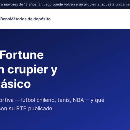
ra mayores de 18 años. El juego puede volverse un problema: apuesta únicamen
p
Bono
Métodos de depósito
 Fortune
n crupier y
básico
rtiva —fútbol chileno, tenis, NBA— y qué
 con su RTP publicado.