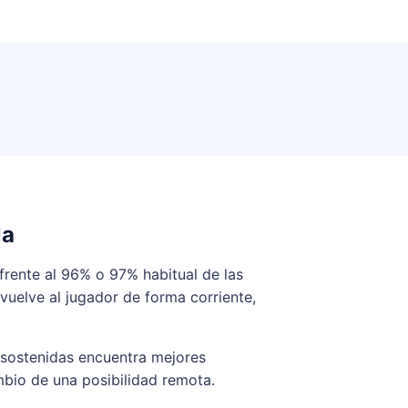
la
frente al 96% o 97% habitual de las
uelve al jugador de forma corriente,
 sostenidas encuentra mejores
mbio de una posibilidad remota.