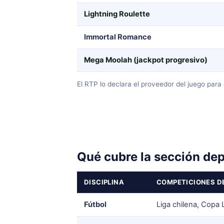
Lightning Roulette
Immortal Romance
Mega Moolah (jackpot progresivo)
El RTP lo declara el proveedor del juego para 
Qué cubre la sección dep
DISCIPLINA
COMPETICIONES 
Fútbol
Liga chilena, Copa