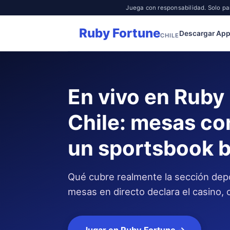
Juega con responsabilidad. Solo pa
Ruby Fortune
Descargar Ap
CHILE
En vivo en Ruby
Chile: mesas co
un sportsbook 
Qué cubre realmente la sección depo
mesas en directo declara el casino,
Jugar en Ruby Fortune →